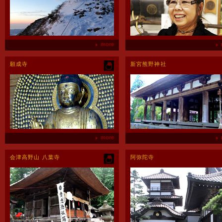
more
願成寺
新宮熊野神社
more
会津高野山 八葉寺
阿弥陀寺