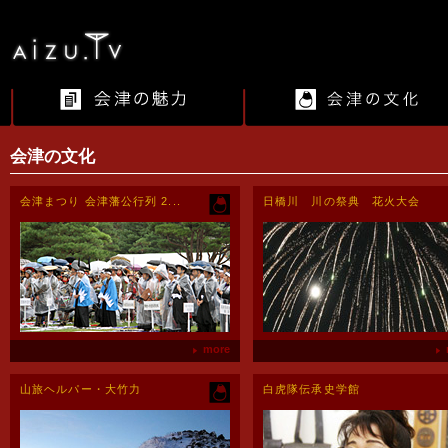
会津の文化
会津まつり 会津藩公行列 2...
日橋川 川の祭典 花火大会
more
山旅ヘルパー・大竹力
白虎隊伝承史学館